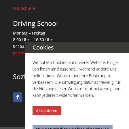
fahrschul-e
Driving School
Montag – Freitag
8:00 Uhr – 16:30 Uhr
Cookies
04152 / 88 82 88 4
geesthacht@driving-school.de
Wir nutzen Cookies auf unserer Website. Einige
von ihnen sind essenziell, während andere uns
Soziale Netzwerke
helfen, diese Website und Ihre Erfahrung zu
verbessern. Die Einwilligung dafür ist freiwillig, für
die Nutzung dieser Website nicht notwendig und
kann jederzeit widerrufen werden.
Akzeptieren