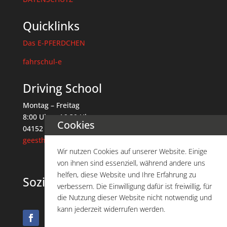
Quicklinks
Das E-PFERDCHEN
fahrschul-e
Driving School
Montag – Freitag
8:00 Uhr – 16:30 Uhr
Cookies
04152 / 88 82 88 4
geesthacht@driving-school.de
Wir nutzen Cookies auf unserer Website. Einige
von ihnen sind essenziell, während andere uns
helfen, diese Website und Ihre Erfahrung zu
Soziale Netzwerke
verbessern. Die Einwilligung dafür ist freiwillig, für
die Nutzung dieser Website nicht notwendig und
kann jederzeit widerrufen werden.