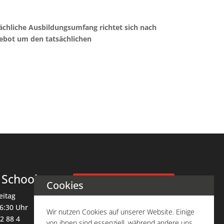
ächliche Ausbildungsumfang richtet sich nach
gebot um den tatsächlichen
 School
Cookies
Beratungstermin
eitag
16:30 Uhr
Wir nutzen Cookies auf unserer Website. Einige
Soziale
2 88 4
von ihnen sind essenziell, während andere uns