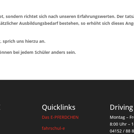
t, sondern richtet sich nach unseren Erfahrungswerten. Der tats
sätzlicher Ausbildungsbedarf bestehen, so erhöht sich dieses An
 sprich uns hierzu an.
önnen bei jedem Schüler anders sein.
E
Quicklinks
Driving
Das E-PFERDCHEN
Montag – Fr
8:00 Uhr – 
fahrschul-e
04152 / 88 8